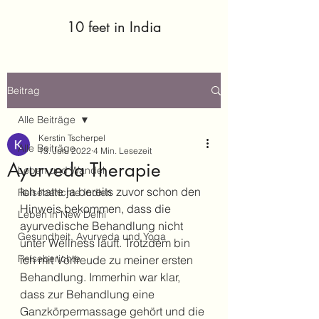
10 feet in India
Beitrag
Alle Beiträge
Kerstin Tscherpel
Alle Beiträge
13. Juni 2022
4 Min. Lesezeit
Ayurveda Therapie
Leben und Wandel
Ich hatte ja bereits zuvor schon den 
Reiseberichte Indien
Hinweis bekommen, dass die 
Leben in New Delhi
ayurvedische Behandlung nicht 
Gesundheit, Ayurveda und Yoga
unter Wellness läuft. Trotzdem bin 
Reiseberichte
ich mit Vorfreude zu meiner ersten 
Behandlung. Immerhin war klar, 
dass zur Behandlung eine 
Ganzkörpermassage gehört und die 