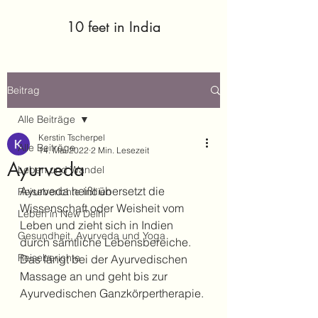
10 feet in India
Beitrag
Alle Beiträge
Kerstin Tscherpel
Alle Beiträge
14. Mai 2022
2 Min. Lesezeit
Ayurveda
Leben und Wandel
Ayurveda heißt übersetzt die 
Reiseberichte Indien
Wissenschaft oder Weisheit vom 
Leben in New Delhi
Leben und zieht sich in Indien 
Gesundheit, Ayurveda und Yoga
durch sämtliche Lebensbereiche. 
Reiseberichte
Das fängt bei der Ayurvedischen 
Massage an und geht bis zur 
Ayurvedischen Ganzkörpertherapie. 