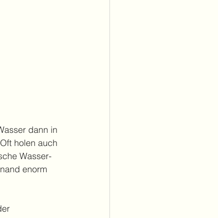
Wasser dann in 
Oft holen auch 
ische Wasser- 
anand enorm 
er 