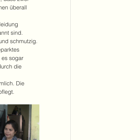
en überall 
leidung 
nnt sind. 
und schmutzig. 
parktes 
 es sogar 
urch die 
mlich. Die 
flegt.