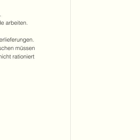
.
e arbeiten. 
rlieferungen. 
nschen müssen 
cht rationiert 