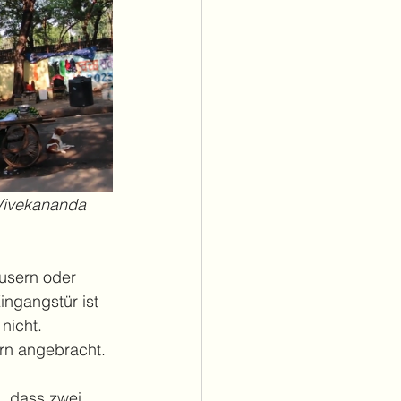
Vivekananda 
usern oder 
ingangstür ist 
nicht. 
rn angebracht. 
, dass zwei 