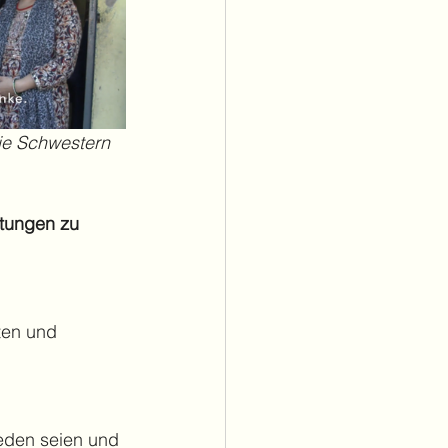
die Schwestern 
htungen zu 
ten und 
ieden seien und 