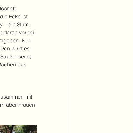
schaft 
die Ecke ist 
 – ein Slum.
 daran vorbei. 
umgeben. Nur 
ßen wirkt es 
traßenseite, 
 Bächen das 
 zusammen mit 
em aber Frauen 