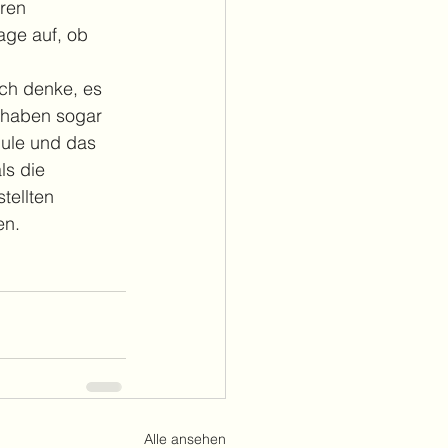
ren 
age auf, ob 
ch denke, es 
d haben sogar 
ule und das 
ls die 
tellten 
en.
Alle ansehen