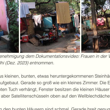
Genehmigung dem Dokumentationsvideo: Frauen in der 
i (Dez. 2023) entnommen.
us kleinen, bunten, etwas heruntergekommenen Steinhä
ufgebaut. Gerade so groß wie ein kleines Zimmer. Die E
nten Tuch verhängt, Fenster besitzen die kleinen Häuser 
 aber Satellitenschüsseln oben auf den Wellblechdäche
 den bunten Häusern sind schmal. Gerade breit genug