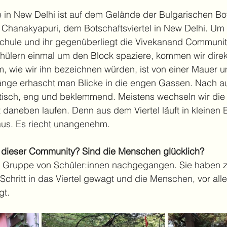
 in New Delhi ist auf dem Gelände der Bulgarischen Bot
 in Chanakyapuri, dem Botschaftsviertel in New Delhi. Um 
chule und ihr gegenüberliegt die Vivekanand Community
hülern einmal um den Block spaziere, kommen wir direkt
m, wie wir ihn bezeichnen würden, ist von einer Mauer 
änge erhascht man Blicke in die engen Gassen. Nach au
isch, eng und beklemmend. Meistens wechseln wir die S
kt daneben laufen. Denn aus dem Viertel läuft in kleinen
us. Es riecht unangenehm.
n dieser Community? Sind die Menschen glücklich?
ne Gruppe von Schüler:innen nachgegangen. Sie haben
chritt in das Viertel gewagt und die Menschen, vor all
t. 