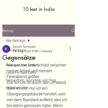
10 feet in India
Beitrag
Alle Beiträge
Kerstin Tscherpel
Alle Beiträge
18. Aug. 2021
2 Min. Lesezeit
Gegensätze
Leben und Wandel
Nie war der Unterschied zwischen 
Reiseberichte Indien
meiner Arbeit und meinem 
Leben in New Delhi
Feierabend größer:
Gesundheit, Ayurveda und Yoga
Die Schule ist durch den Umstand, 
Reiseberichte
dass es sich nur um ein 
Übergangsgebäude handelt, weit 
von dem Standard entfernt, den ich 
bis dahin genossen habe. Wenn 