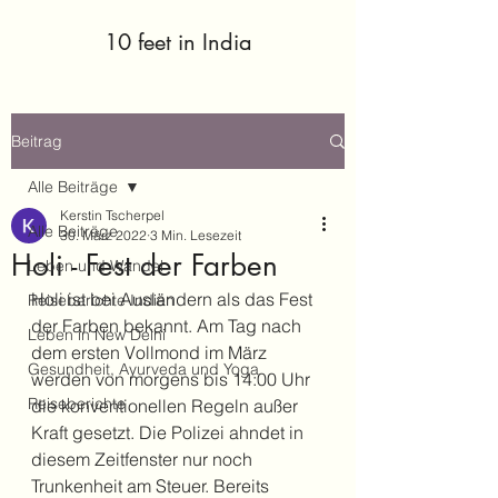
10 feet in India
Beitrag
Alle Beiträge
Kerstin Tscherpel
Alle Beiträge
30. März 2022
3 Min. Lesezeit
Holi - Fest der Farben
Leben und Wandel
Holi ist bei Ausländern als das Fest 
Reiseberichte Indien
der Farben bekannt. Am Tag nach 
Leben in New Delhi
dem ersten Vollmond im März 
Gesundheit, Ayurveda und Yoga
werden von morgens bis 14:00 Uhr 
Reiseberichte
die konventionellen Regeln außer 
Kraft gesetzt. Die Polizei ahndet in 
diesem Zeitfenster nur noch 
Trunkenheit am Steuer. Bereits 