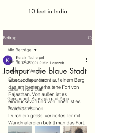
10 feet in India
Beitrag
Alle Beiträge
Kerstin Tscherpel
Alle Beiträge
10. Nov. 2021
2 Min. Lesezeit
Jodhpur - die blaue Stadt
Leben und Wandel
Über Jodhpur thront auf einem Berg 
Reiseberichte Indien
das am besten erhaltene Fort von 
Leben in New Delhi
Rajasthan. Von außen ist es 
Gesundheit, Ayurveda und Yoga
eindrucksvoll und von innen ist es 
Reiseberichte
malerisch schön.
Durch ein große, verziertes Tor mit 
Wandmalereien betritt man das Fort.