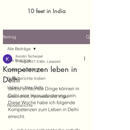
10 feet in India
Beitrag
Alle Beiträge
Kerstin Tscherpel
Alle Beiträge
7. Aug. 2021
3 Min. Lesezeit
Kompetenzen leben in
Leben und Wandel
Delhi
Reiseberichte Indien
Leben in New Delhi
Selbst einfachste Dinge können in 
Delhi eine Herausforderung sein.
Gesundheit, Ayurveda und Yoga
Diese Woche habe ich folgende 
Reiseberichte
Kompetenzen zum Leben in Delhi 
erreicht.