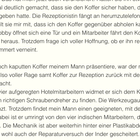
 deutlich gemacht, dass sie den Koffer sicher haben, da
eben hatte. Die Rezeptionistin fängt an herumzutelefon
ilt sie mir mit, dass ich den Koffer gegenüber abholen 
by öffnet sich eine Tür und ein Mitarbeiter fährt den Ko
eraus. Trotzdem frage ich voller Hoffnung, ob er ihn re
mmert verneint.
och kaputten Koffer meinem Mann präsentiere, war der n
 also voller Rage samt Koffer zur Rezeption zurück mit d
acht.
er aufgeregten Hotelmitarbeitern widmet er sich dem Ko
en richtigen Schraubendreher zu finden. Die Werkzeugau
nzt. Trotzdem findet mein Mann einen geeigneten, mit de
ei ist er umringt von den vier indischen Mitarbeitern, di
. Die Mechanik ist aber weiterhin hinter einer Plastikab
 wohl auch der Reparaturversuch der Inder gescheitert.