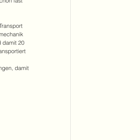
chon fast 
Transport 
hmechanik 
d damit 20 
nsportiert 
ingen, damit 