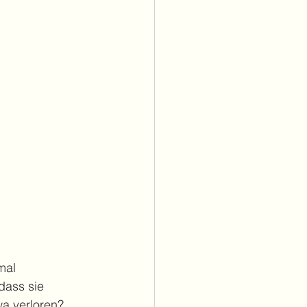
mal 
dass sie 
wa verloren? 