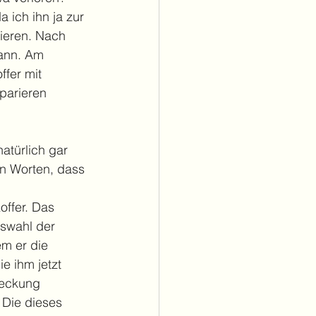
 ich ihn ja zur 
ieren. Nach 
kann. Am 
ffer mit 
parieren 
atürlich gar 
en Worten, dass 
ffer. Das 
swahl der 
m er die 
e ihm jetzt 
deckung 
 Die dieses 