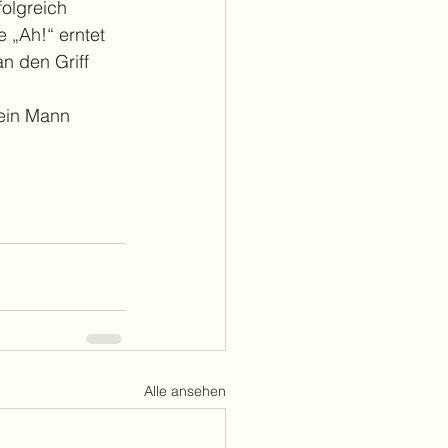
olgreich 
 „Ah!“ erntet 
n den Griff 
Mein Mann 
Alle ansehen