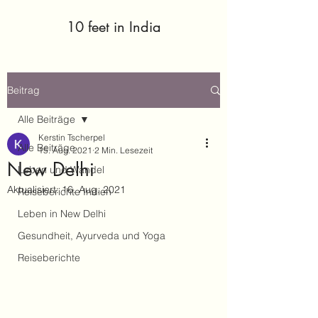
10 feet in India
Beitrag
Alle Beiträge
Kerstin Tscherpel
Alle Beiträge
15. Aug. 2021
2 Min. Lesezeit
New Delhi
Leben und Wandel
Aktualisiert:
16. Aug. 2021
Reiseberichte Indien
Leben in New Delhi
Gesundheit, Ayurveda und Yoga
Reiseberichte