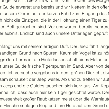
ngel ist still. Die Stille wird nur vom Tropfen des Morg
Guide erwartet uns bereits und wir klettern in den offe
um unsere Ohren auf der kurzen Fahrt zum Eingang des N
ich nicht die Einzigen, die in der Hoffnung einen Tiger z
n Bett gekrochen sind. Vor uns warten bereits mehrere
tserlaubnis. Endlich sind auch unsere Unterlagen geprüft
fängt uns mit seinem erdigen Duft. Der Jeep fährt lan
sandigen Grund nach Spuren. Kaum ein Vogel ist zu hör
roßen Tieres ist die Hinterlassenschaft eines Elefante
t unser Guide frische Tigerspuren im Sand. Aber von de
ehen. Ich versuche vergebens in dem grünen Dickicht et
m schaukelt der Jeep weiter. Ab und zu treffen wir auf
 Jeep und die Guides tauschen sich kurz aus. Am Kopf
ne ich, dass auch hier kein Tiger gesichtet wurde. Der
nwesenheit großer Raubkatzen meist über die Warnlaut
Die Hirsche schlagen klopfend ihre Hufe auf den Grund u