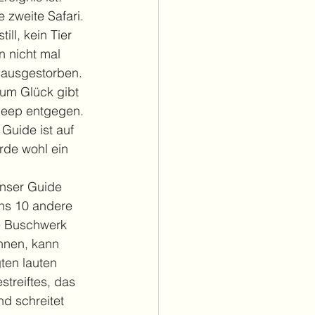
 zweite Safari. 
ill, kein Tier 
 nicht mal 
 ausgestorben. 
Zum Glück gibt 
Jeep entgegen. 
Guide ist auf 
rde wohl ein 
Unser Guide 
ens 10 andere 
e Buschwerk 
önnen, kann 
ten lauten 
streiftes, das 
nd schreitet 