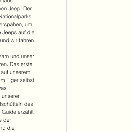
entaus 
nen Jeep. Der 
ationalparks. 
u erspähen, um 
 Jeeps auf die 
 und wir fahren 
gsam und unser 
en. Das erste 
n auf unserem 
m Tiger selbst 
was 
 unserer 
schütteln des 
 Guide erzählt 
e der 
nd die 