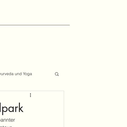
yurveda und Yoga
lpark
annter 