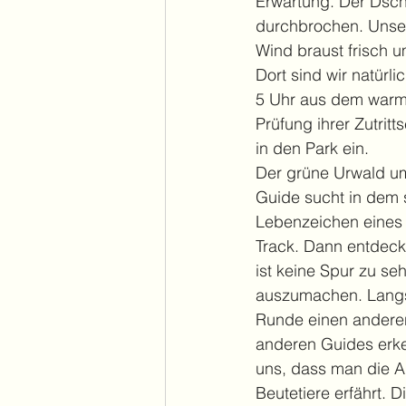
Erwartung. Der Dschu
durchbrochen. Unser 
Wind braust frisch 
Dort sind wir natürl
5 Uhr aus dem warme
Prüfung ihrer Zutrit
in den Park ein. 
Der grüne Urwald um
Guide sucht in dem 
Lebenzeichen eines g
Track. Dann entdeck
ist keine Spur zu s
auszumachen. Langsa
Runde einen anderen
anderen Guides erken
uns, dass man die A
Beutetiere erfährt. 