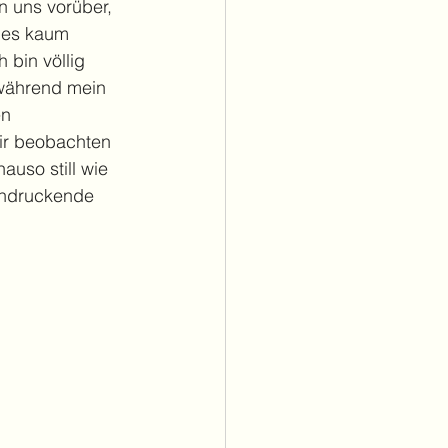
 uns vorüber, 
 es kaum 
 bin völlig 
 während mein 
n 
ir beobachten 
auso still wie 
indruckende 