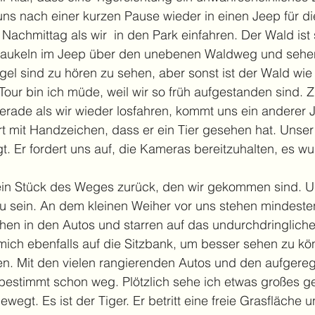
s nach einer kurzen Pause wieder in einen Jeep für die
 Nachmittag als wir  in den Park einfahren. Der Wald ist st
chaukeln im Jeep über den unebenen Waldweg und sehen
gel sind zu hören zu sehen, aber sonst ist der Wald wie
Tour bin ich müde, weil wir so früh aufgestanden sind. 
erade als wir wieder losfahren, kommt uns ein anderer 
rt mit Handzeichen, dass er ein Tier gesehen hat. Unser 
t. Er fordert uns auf, die Kameras bereitzuhalten, es wu
g ein Stück des Weges zurück, den wir gekommen sind. 
zu sein. An dem kleinen Weiher vor uns stehen mindest
ehen in den Autos und starren auf das undurchdringlich
e mich ebenfalls auf die Sitzbank, um besser sehen zu k
en. Mit den vielen rangierenden Autos und den aufgereg
r bestimmt schon weg. Plötzlich sehe ich etwas großes ge
egt. Es ist der Tiger. Er betritt eine freie Grasfläche u