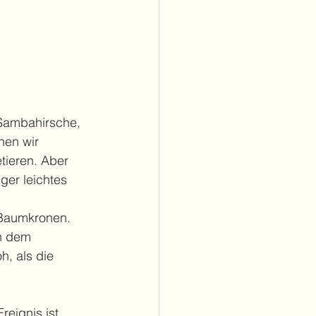
Sambahirsche, 
nen wir 
etieren. Aber 
ger leichtes 
 Baumkronen. 
n dem 
, als die 
eignis ist. 