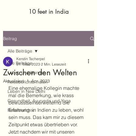
10 feet in India
Beitrag
Alle Beiträge
Kerstin Tscherpel
Alle Beiträge
31. März 2023
2 Min. Lesezeit
Zwischen den Welten
Leben und Wandel
Aktualisiert:
1. Apr. 2023
Reiseberichte Indien
Eine ehemalige Kollegin machte 
Leben in New Delhi
mal die Bemerkung, wie krass 
Gesundheit, Ayurveda und Yoga
bewusstseinserweiternd die 
Erfahrung  in Indien zu leben, wohl 
Reiseberichte
sein muss. Das kam mir zu diesem 
Zeitpunkt etwas übertrieben vor.
Jetzt nachdem wir mit unseren 